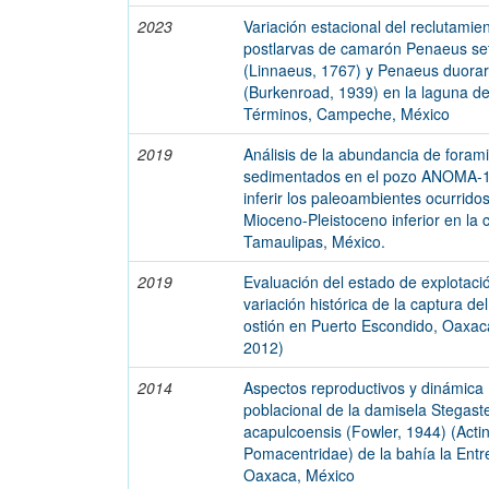
2023
Variación estacional del reclutamie
postlarvas de camarón Penaeus set
(Linnaeus, 1767) y Penaeus duora
(Burkenroad, 1939) en la laguna d
Términos, Campeche, México
2019
Análisis de la abundancia de forami
sedimentados en el pozo ANOMA-1
inferir los paleoambientes ocurridos
Mioceno-Pleistoceno inferior en la 
Tamaulipas, México.
2019
Evaluación del estado de explotaci
variación histórica de la captura de
ostión en Puerto Escondido, Oaxac
2012)
2014
Aspectos reproductivos y dinámica
poblacional de la damisela Stegast
acapulcoensis (Fowler, 1944) (Actino
Pomacentridae) de la bahía la Entr
Oaxaca, México