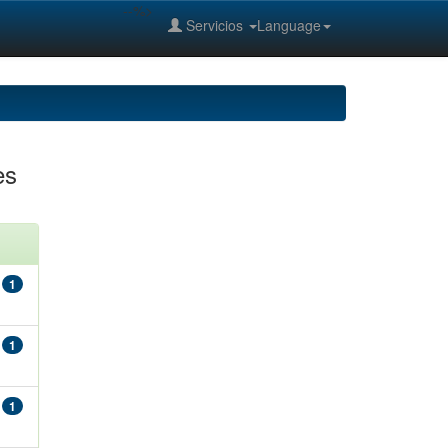
--%>
Servicios
Language
es
1
1
1