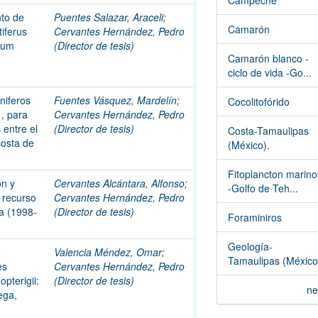
Campeche
nto de
Puentes Salazar, Araceli
;
Camarón
iferus
Cervantes Hernández, Pedro
rum
(Director de tesis)
Camarón blanco -
e
ciclo de vida -Go...
niferos
Fuentes Vásquez, Mardelín
;
Cocolitofórido
, para
Cervantes Hernández, Pedro
 entre el
(Director de tesis)
Costa-Tamaulipas
costa de
(México).
Fitoplancton marino
ón y
Cervantes Alcántara, Alfonso
;
-Golfo de Teh...
l recurso
Cervantes Hernández, Pedro
a (1998-
(Director de tesis)
Foraminiros
Geología-
Valencia Méndez, Omar
;
Tamaulipas (México
es
Cervantes Hernández, Pedro
pterigii:
(Director de tesis)
ne
ega,