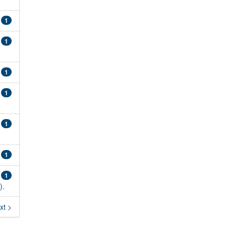
1
1
1
1
1
1
1
).
xt >