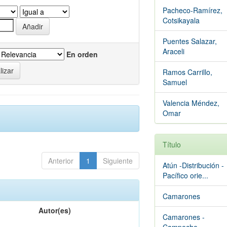
Pacheco-Ramírez,
Cotsikayala
Puentes Salazar,
Araceli
En orden
Ramos Carrillo,
Samuel
Valencia Méndez,
Omar
Título
Anterior
1
Siguiente
Atún -Distribución -
Pacífico orie...
Camarones
Autor(es)
Camarones -