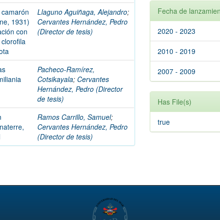
Fecha de lanzamien
l camarón
Llaguno Aguiñaga, Alejandro
;
ne, 1931)
Cervantes Hernández, Pedro
2020 - 2023
ación con
(Director de tesis)
clorofila
ota
2010 - 2019
as
Pacheco-Ramírez,
2007 - 2009
miliania
Cotsikayala
;
Cervantes
Hernández, Pedro (Director
de tesis)
Has File(s)
n
Ramos Carrillo, Samuel
;
true
naterre,
Cervantes Hernández, Pedro
l
(Director de tesis)