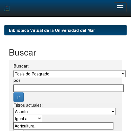
Skip
navigation
Biblioteca Virtual de la Universidad del Mar
Buscar
Buscar:
por
Filtros actuales: