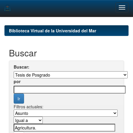
Skip
navigation
Biblioteca Virtual de la Universidad del Mar
Buscar
Buscar:
por
Filtros actuales: