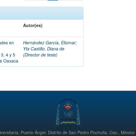
Autor(es)
dades en
Hernández García, Eliomar
;
Yta Castillo, Diana de
3, 4 y 5
(Director de tesis)
 de Oaxaca
versitaria, Puerto Ángel, Distrito de San Pedro Pochutla, Oax., México