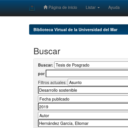
Página de inicio
Listar
Ayuda
Skip
navigation
Biblioteca Virtual de la Universidad del Mar
Buscar
Buscar:
por
Filtros actuales: