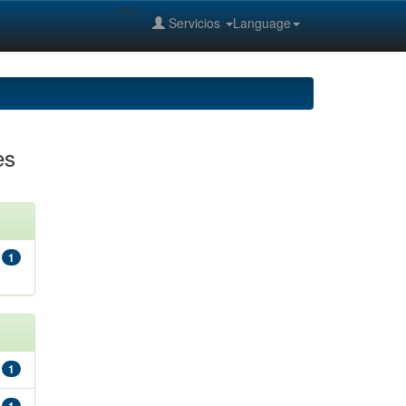
--%>
Servicios
Language
es
1
1