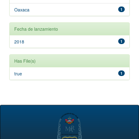
Oaxaca
1
Fecha de lanzamiento
2018
1
Has File(s)
true
1