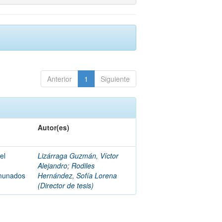
Anterior
1
Siguiente
Autor(es)
el
Lizárraga Guzmán, Víctor
Alejandro
;
Rodiles
omunados
Hernández, Sofía Lorena
(Director de tesis)