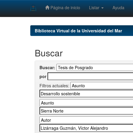
Página de inicio
Listar
Ayuda
Skip
navigation
Biblioteca Virtual de la Universidad del Mar
Buscar
Buscar:
por
Filtros actuales: