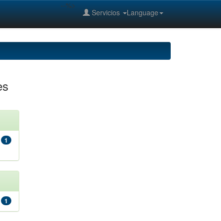
--%>
Servicios
Language
es
1
1