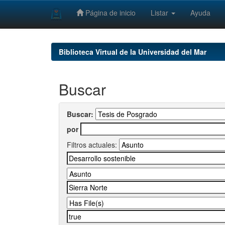
Página de inicio
Listar
Ayuda
Skip
navigation
Biblioteca Virtual de la Universidad del Mar
Buscar
Buscar:
por
Filtros actuales: