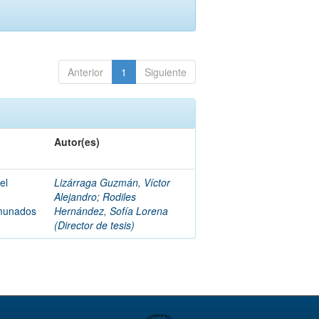
Anterior
1
Siguiente
Autor(es)
el
Lizárraga Guzmán, Víctor
Alejandro
;
Rodiles
omunados
Hernández, Sofía Lorena
(Director de tesis)