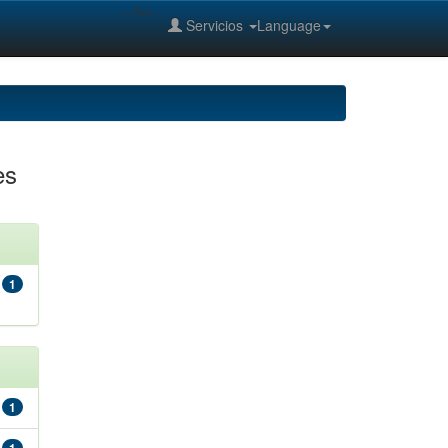
--%>
Servicios
Language
es
1
1