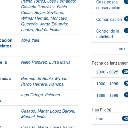
Patiño Torres, José Fernando
;
Caza pesca
1
Castaño González, Fabio
conservación
César
;
Reyes Sevillano,
Wilmar Hernán
;
Moncayo
Comunicación
1
Quevedo, Jorge Eduardo
;
Loaiza, Andrés Felipe
Control de la
1
natalidad
ucación
Abya Yala
elatos
next 
e la
Nieto Ramirez, Luisa María
Fecha de lanzamien
2000 - 2025
39
encias
Bermeo de Rubio, Myriam
;
1900 - 1999
3
Pardo Herrera, Ivanoba
Inga Ortega, Esteban
1898 - 1899
1
a
Has File(s)
Casado, Maria
;
López Baroni,
Manuel Jesús
true
43
)
Casado, María
;
López Baroni,