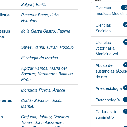
Salgari, Emilio
Ciencias
12
médicas Medicin
izaje
Pimienta Prieto, Julio
Herminio
Ciencias
2
Sociales
versus
de la Garza Castro, Paulina
ca.
Ciencias
2
Salles, Vania
;
Tuirán, Rodolfo
veterinaria
Medicina vet...
El colegio de México
Abuso de
1
Alpízar Ramos, María del
sustancias (Abus
Socorro
;
Hernández Baltazar,
de dro...
Efrén
Anestesiología
1
Mendieta Rergis, Araceli
Biotecnología
1
electos
Cortéz Sánchez, Jesús
Manuel
Cadenas de
1
ia
Orejuela, Johnny
;
Quintero
suministro
Torres, John Alexander
;