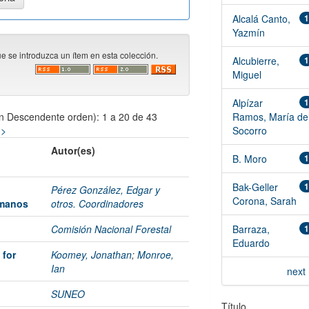
Alcalá Canto,
1
Yazmín
ue se introduzca un ítem en esta colección.
Alcubierre,
1
Miguel
Alpízar
1
n Descendente orden): 1 a 20 de 43
Ramos, María de
 >
Socorro
Autor(es)
B. Moro
1
Bak-Geller
1
Pérez González, Edgar y
Corona, Sarah
umanos
otros. Coordinadores
Comisión Nacional Forestal
Barraza,
1
Eduardo
 for
Koomey, Jonathan
;
Monroe,
Ian
next 
SUNEO
Título