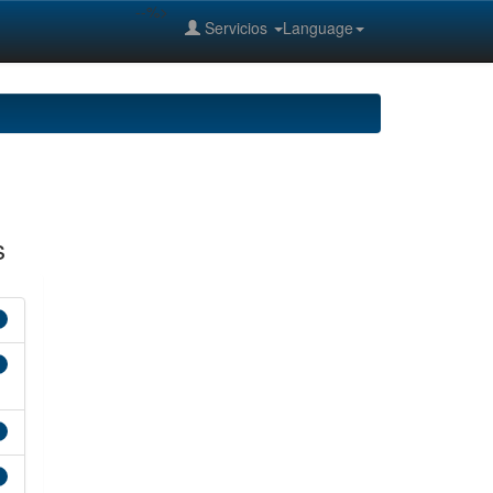
--%>
Servicios
Language
s