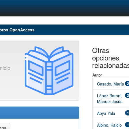
ibros OpenAccess
Otras
opciones
relacionada
nicio
Autor
Casado, María
2
López Baroni,
2
Manuel Jesús
Abya Yala
1
Albino, Kalolo
1