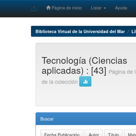
Página de inicio
Listar
Ayuda
Skip
navigation
Biblioteca Virtual de la Universidad del Mar
L
Tecnología (Ciencias
aplicadas) : [43]
Página de i
de la colección
Buscar