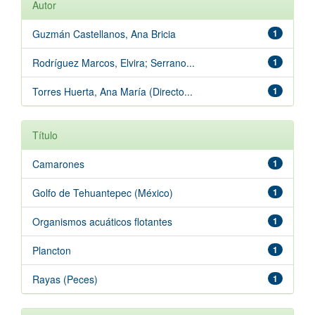
Autor
Guzmán Castellanos, Ana Bricia
1
Rodríguez Marcos, Elvira; Serrano...
1
Torres Huerta, Ana María (Directo...
1
Título
Camarones
1
Golfo de Tehuantepec (México)
1
Organismos acuáticos flotantes
1
Plancton
1
Rayas (Peces)
1