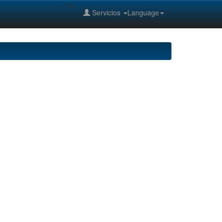
--%>
Servicios
Language