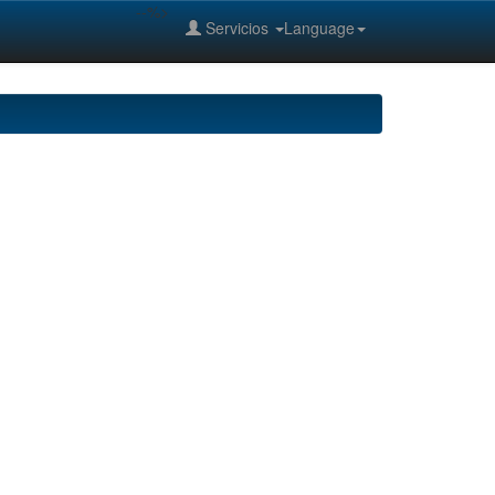
--%>
Servicios
Language