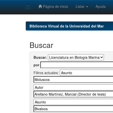
Página de inicio
Listar
Ayuda
Skip
navigation
Biblioteca Virtual de la Universidad del Mar
Buscar
Buscar:
por
Filtros actuales: