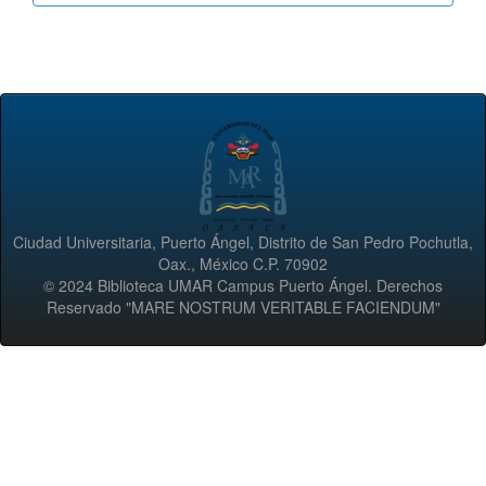
Ciudad Universitaria, Puerto Ángel, Distrito de San Pedro Pochutla,
Oax., México C.P. 70902
© 2024 Biblioteca UMAR Campus Puerto Ángel. Derechos
Reservado "MARE NOSTRUM VERITABLE FACIENDUM"