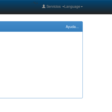
--%>
Servicios
Language
Ayuda...