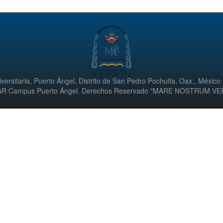
versitaria, Puerto Ángel, Distrito de San Pedro Pochutla, Oax., México
UMAR Campus Puerto Ángel. Derechos Reservado "MARE NOSTRUM V