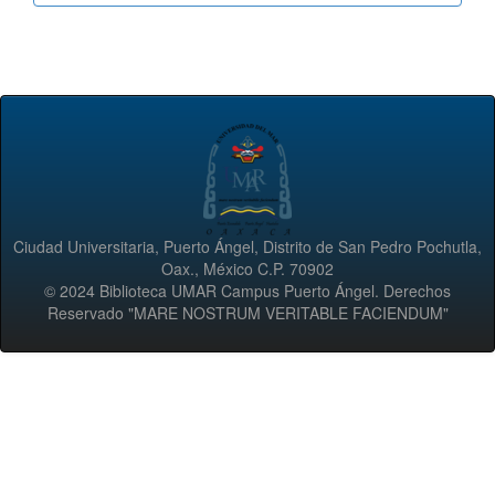
Ciudad Universitaria, Puerto Ángel, Distrito de San Pedro Pochutla,
Oax., México C.P. 70902
© 2024 Biblioteca UMAR Campus Puerto Ángel. Derechos
Reservado "MARE NOSTRUM VERITABLE FACIENDUM"