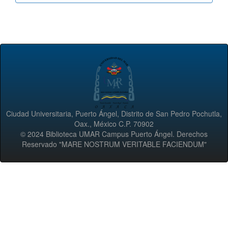
Ciudad Universitaria, Puerto Ángel, Distrito de San Pedro Pochutla,
Oax., México C.P. 70902
© 2024 Biblioteca UMAR Campus Puerto Ángel. Derechos
Reservado "MARE NOSTRUM VERITABLE FACIENDUM"