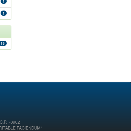
1
1
16
 C.P. 70902
ERITABLE FACIENDUM"