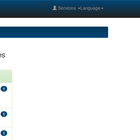
--%>
Servicios
Language
es
1
1
1