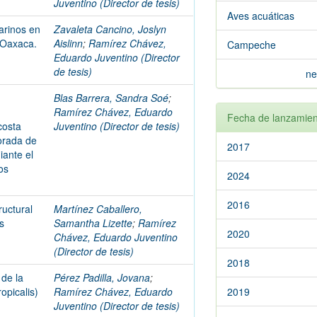
Juventino (Director de tesis)
Aves acuáticas
arinos en
Zavaleta Cancino, Joslyn
 Oaxaca.
Aislinn
;
Ramírez Chávez,
Campeche
Eduardo Juventino (Director
de tesis)
ne
Blas Barrera, Sandra Soé
;
Ramírez Chávez, Eduardo
Fecha de lanzamien
costa
Juventino (Director de tesis)
orada de
2017
ante el
os
2024
2016
ructural
Martínez Caballero,
s
Samantha Lizette
;
Ramírez
2020
Chávez, Eduardo Juventino
(Director de tesis)
2018
 de la
Pérez Padilla, Jovana
;
opicalis)
Ramírez Chávez, Eduardo
2019
Juventino (Director de tesis)