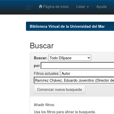
Página de inicio
Listar
Ayuda
Skip
navigation
Biblioteca Virtual de la Universidad del Mar
Buscar
Buscar:
por
Filtros actuales:
Comenzar nueva busqueda
Añadir filtros:
Usa los filtros para afinar la busqueda.