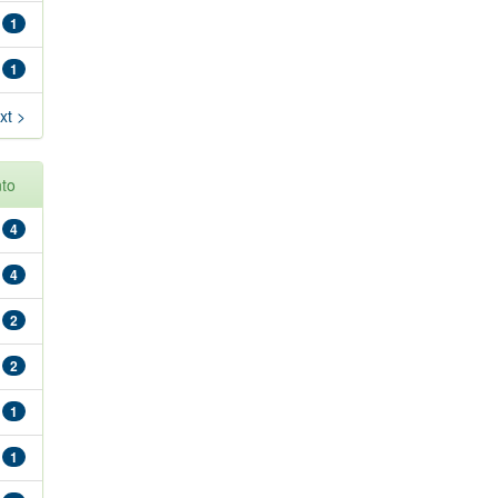
1
1
xt >
to
4
4
2
2
1
1