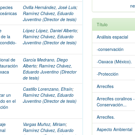
ne
species
Ovilla Hernández, José Luis
;
oceánicas
Ramírez Chávez, Eduardo
Juventino (Director de tesis)
Título
e
López López, Daniel Alberto
;
 de la
Ramírez Chávez, Eduardo
Análisis espacial
scondido-
Juventino (Director de tesis)
-conservación
ional de
García Medrano, Diego
-Oaxaca (México).
stauración
Alberto
;
Ramírez Chávez,
axaca
Eduardo Juventino (Director
-Protección
de tesis)
Arrecifes
Castillo Lorenzano, Efraín
;
zar un
Ramírez Chávez, Eduardo
Arrecifes coralinos -
do en el
Juventino (Director de tesis)
Conservación...
ación
Arrecifes.
saje
Vargas Muñoz, Miriam
;
Aspecto Ambiental
nal
Ramírez Chávez, Eduardo