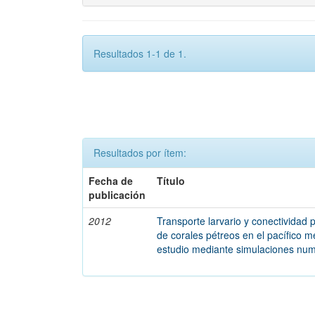
Resultados 1-1 de 1.
Resultados por ítem:
Fecha de
Título
publicación
2012
Transporte larvario y conectividad 
de corales pétreos en el pacífico m
estudio mediante simulaciones num