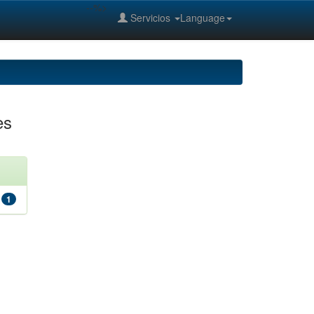
--%>
Servicios
Language
es
1