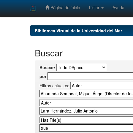
Página de inicio
Listar
Ayuda
Skip
navigation
Biblioteca Virtual de la Universidad del Mar
Buscar
Buscar:
por
Filtros actuales: