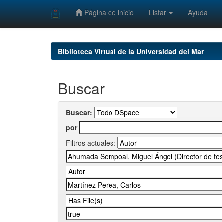
Página de inicio
Listar
Ayuda
Skip
navigation
Biblioteca Virtual de la Universidad del Mar
Buscar
Buscar:
por
Filtros actuales: