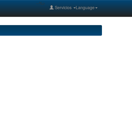
--%>
Servicios
Language