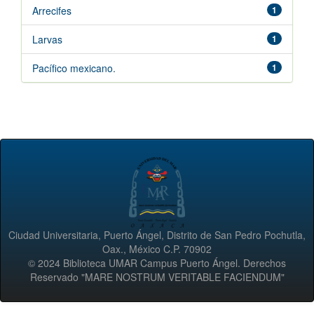
Arrecifes
1
Larvas
1
Pacífico mexicano.
1
Ciudad Universitaria, Puerto Ángel, Distrito de San Pedro Pochutla,
Oax., México C.P. 70902
© 2024 Biblioteca UMAR Campus Puerto Ángel. Derechos
Reservado "MARE NOSTRUM VERITABLE FACIENDUM"