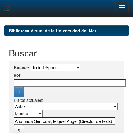
Skip
navigation
Biblioteca Virtual de la Universidad del Mar
Buscar
Buscar:
por
Filtros actuales: