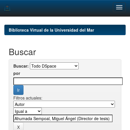
Skip
navigation
Biblioteca Virtual de la Universidad del Mar
Buscar
Buscar:
por
Filtros actuales: