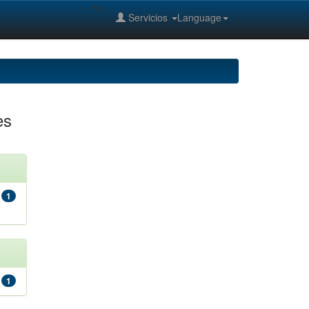
--%>
Servicios
Language
es
1
1