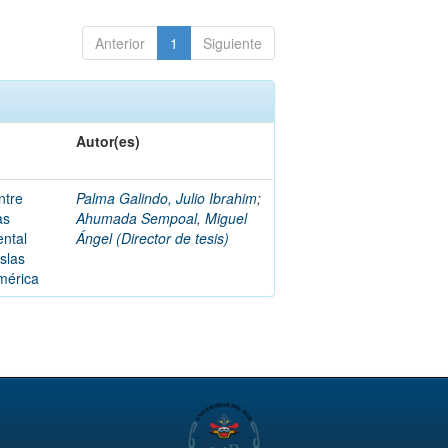
Anterior
1
Siguiente
Autor(es)
ntre
Palma Galindo, Julio Ibrahim
;
as
Ahumada Sempoal, Miguel
ental
Ángel (Director de tesis)
Islas
mérica