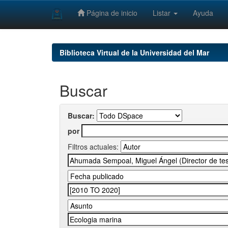
Página de inicio
Listar
Ayuda
Skip
navigation
Biblioteca Virtual de la Universidad del Mar
Buscar
Buscar:
por
Filtros actuales: