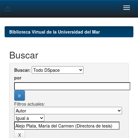
Skip
navigation
Biblioteca Virtual de la Universidad del Mar
Buscar
Buscar:
por
Filtros actuales: