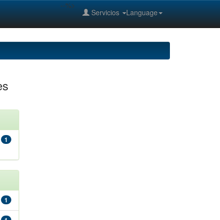
--%>
Servicios
Language
es
1
1