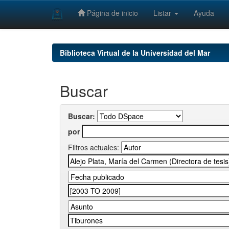
Página de inicio
Listar
Ayuda
Skip
navigation
Biblioteca Virtual de la Universidad del Mar
Buscar
Buscar:
por
Filtros actuales: