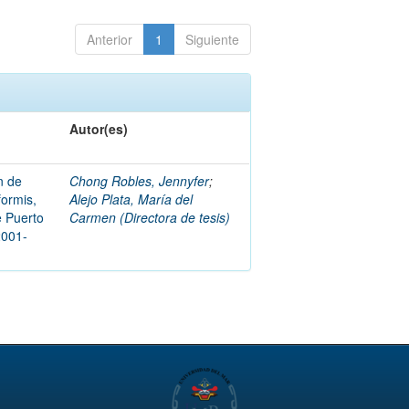
Anterior
1
Siguiente
Autor(es)
n de
Chong Robles, Jennyfer
;
formis,
Alejo Plata, María del
e Puerto
Carmen (Directora de tesis)
2001-