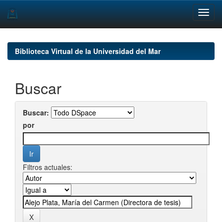
Skip
navigation
Biblioteca Virtual de la Universidad del Mar
Buscar
Buscar:
por
Filtros actuales: