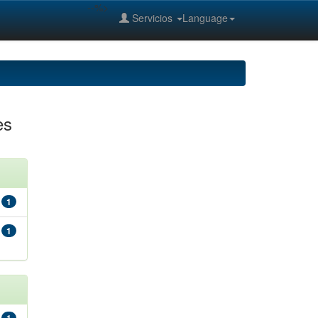
--%>
Servicios
Language
es
1
1