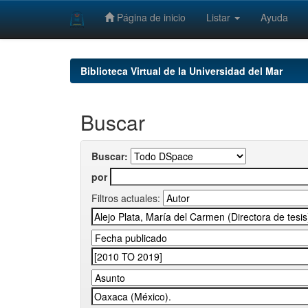
Página de inicio
Listar
Ayuda
Skip
navigation
Biblioteca Virtual de la Universidad del Mar
Buscar
Buscar:
por
Filtros actuales: