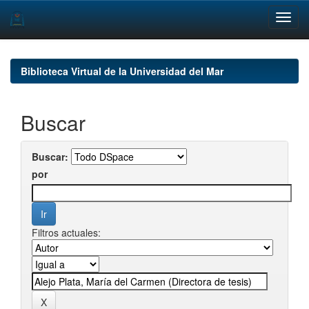
Skip
navigation
Biblioteca Virtual de la Universidad del Mar
Buscar
Buscar:
por
Filtros actuales: