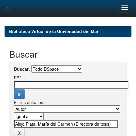
Skip
navigation
Biblioteca Virtual de la Universidad del Mar
Buscar
Buscar:
por
Filtros actuales: