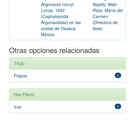
Argonauta nouryi
Nayely
;
Alejo
Lorois, 1852
Plata, María del
(Cephalopoda:
Carmen
Argonautidae) en las
(Directora de
costas de Oaxaca,
tesis)
México
Otras opciones relacionadas
Título
Pulpos
1
Has File(s)
true
1