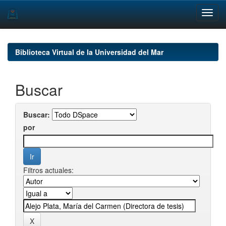
Skip
navigation
Biblioteca Virtual de la Universidad del Mar
Buscar
Buscar:
por
Filtros actuales: