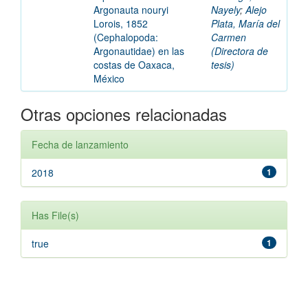
Argonauta nouryi
Nayely
;
Alejo
Lorois, 1852
Plata, María del
(Cephalopoda:
Carmen
Argonautidae) en las
(Directora de
costas de Oaxaca,
tesis)
México
Otras opciones relacionadas
Fecha de lanzamiento
2018
1
Has File(s)
true
1