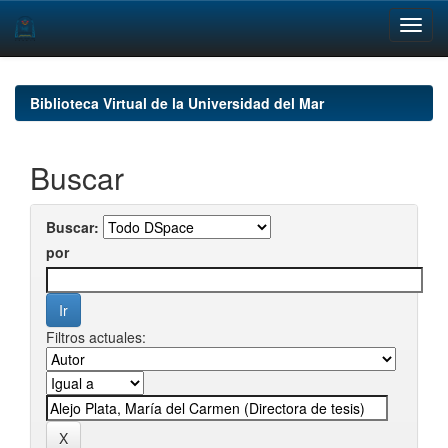
Skip
navigation
Biblioteca Virtual de la Universidad del Mar
Buscar
Buscar:
por
Filtros actuales: