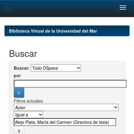
Skip
navigation
Biblioteca Virtual de la Universidad del Mar
Buscar
Buscar:
por
Filtros actuales: