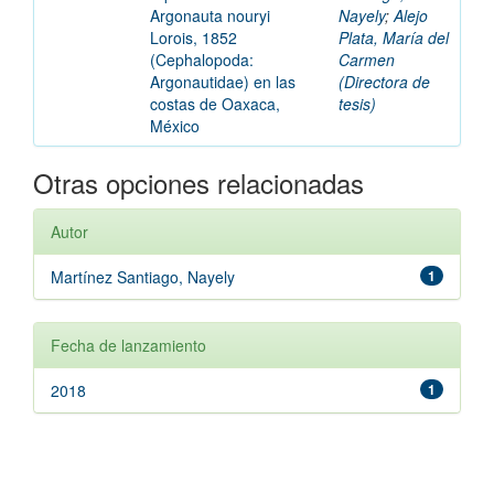
Argonauta nouryi
Nayely
;
Alejo
Lorois, 1852
Plata, María del
(Cephalopoda:
Carmen
Argonautidae) en las
(Directora de
costas de Oaxaca,
tesis)
México
Otras opciones relacionadas
Autor
Martínez Santiago, Nayely
1
Fecha de lanzamiento
2018
1