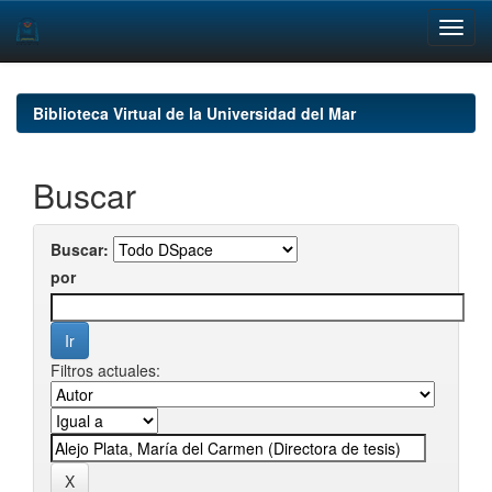
Skip
navigation
Biblioteca Virtual de la Universidad del Mar
Buscar
Buscar:
por
Filtros actuales: