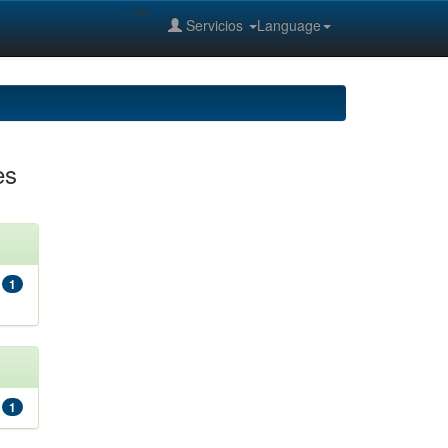
--%>
Servicios
Language
es
1
1