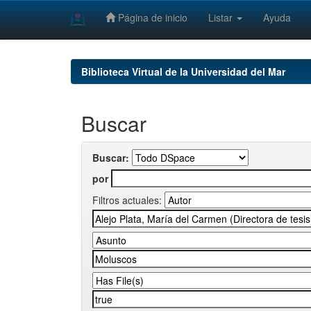
Página de inicio
Listar
Ayuda
Skip
navigation
Biblioteca Virtual de la Universidad del Mar
Buscar
Buscar:
por
Filtros actuales: