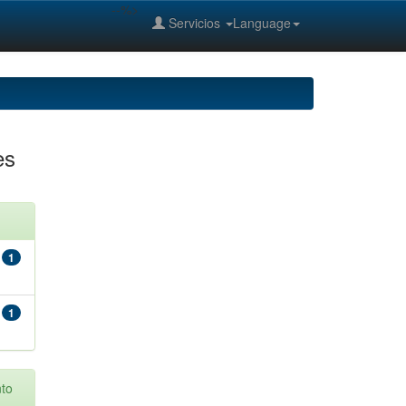
--%>
Servicios
Language
es
1
1
to