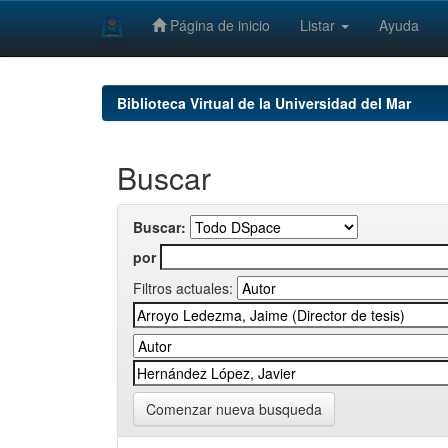
Página de inicio
Listar
Ayuda
Skip
navigation
Biblioteca Virtual de la Universidad del Mar
Buscar
Buscar:
por
Filtros actuales:
Comenzar nueva busqueda