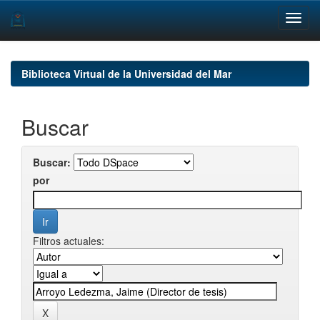
Skip
navigation
Biblioteca Virtual de la Universidad del Mar
Buscar
Buscar:
por
Filtros actuales: