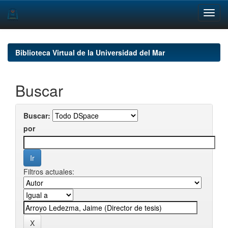
Skip
navigation
Biblioteca Virtual de la Universidad del Mar
Buscar
Buscar:
por
Filtros actuales: