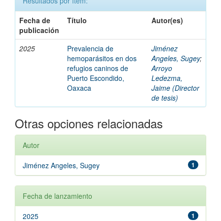
Resultados por ítem:
Fecha de
Título
Autor(es)
publicación
2025
Prevalencia de
Jiménez
hemoparásitos en dos
Angeles, Sugey
;
refugios caninos de
Arroyo
Puerto Escondido,
Ledezma,
Oaxaca
Jaime (Director
de tesis)
Otras opciones relacionadas
Autor
Jiménez Angeles, Sugey
1
Fecha de lanzamiento
2025
1