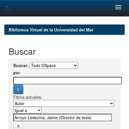
Skip
navigation
Biblioteca Virtual de la Universidad del Mar
Buscar
Buscar:
por
Filtros actuales: