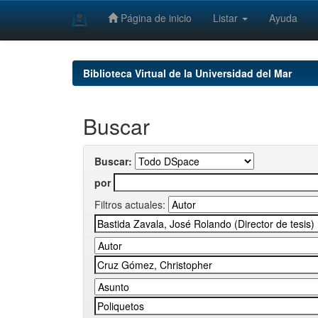
Página de inicio
Listar
Ayuda
Skip
navigation
Biblioteca Virtual de la Universidad del Mar
Buscar
Buscar:
por
Filtros actuales: