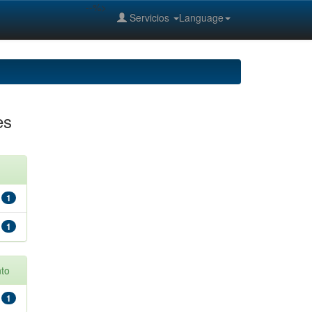
--%>
Servicios
Language
es
1
1
to
1