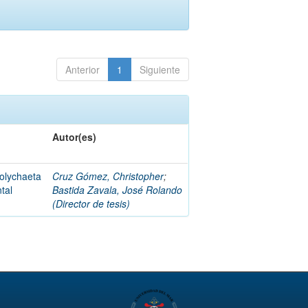
Anterior
1
Siguiente
Autor(es)
Polychaeta
Cruz Gómez, Christopher
;
ntal
Bastida Zavala, José Rolando
(Director de tesis)