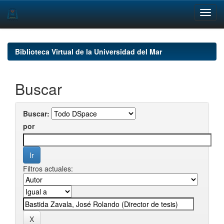
Skip
navigation
Biblioteca Virtual de la Universidad del Mar
Buscar
Buscar:
por
Filtros actuales: