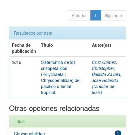
Anterior
1
Siguiente
Resultados por ítem:
Fecha de
Título
Autor(es)
publicación
2018
Sistemática de los
Cruz Gómez,
crisopetálidos
Christopher
;
(Polychaeta :
Bastida Zavala,
Chrysopetalidae) del
José Rolando
pacífico oriental
(Director de
tropical.
tesis)
Otras opciones relacionadas
Título
Chrysopetalidae
1