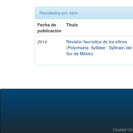
Resultados por ítem:
Fecha de
Título
publicación
2014
Revisión faunística de los sílinos
(Polychaeta: Syllidae : Syllinae) del
Sur de México
Ciudad Uni