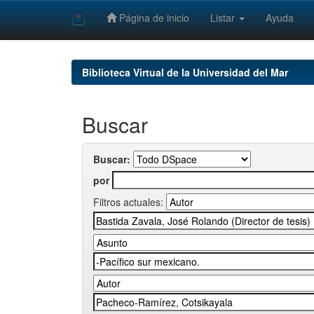
Página de inicio
Listar
Ayuda
Skip
navigation
Biblioteca Virtual de la Universidad del Mar
Buscar
Buscar:
por
Filtros actuales: