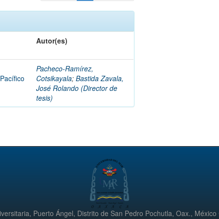
Autor(es)
Pacheco-Ramírez,
 Pacífico
Cotsikayala
;
Bastida Zavala,
José Rolando (Director de
tesis)
versitaria, Puerto Ángel, Distrito de San Pedro Pochutla, Oax., México