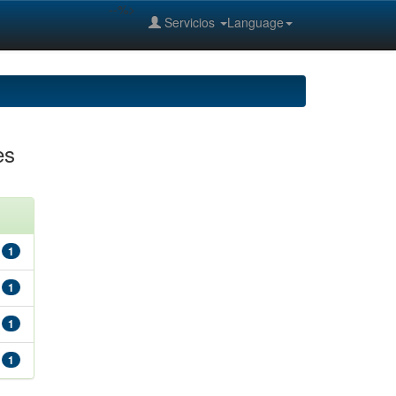
--%>
Servicios
Language
es
1
1
1
1