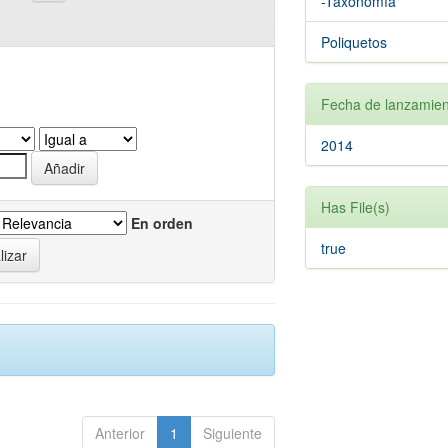
-Taxonomía
Poliquetos
Fecha de lanzamien
2014
Has File(s)
En orden
true
Anterior
1
Siguiente