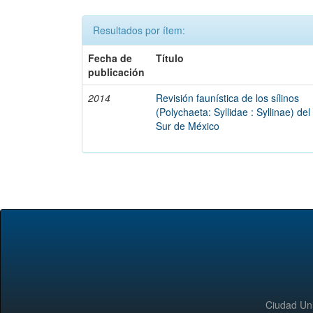
Resultados por ítem:
Fecha de
Título
publicación
2014
Revisión faunística de los sílinos
(Polychaeta: Syllidae : Syllinae) del
Sur de México
Ciudad Uni