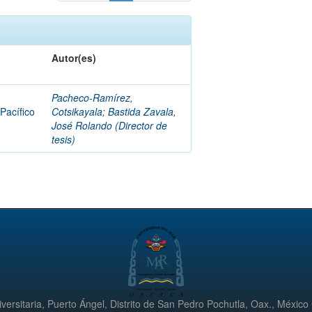
Autor(es)
Pacheco-Ramírez,
 Pacífico
Cotsikayala
;
Bastida Zavala,
José Rolando (Director de
tesis)
versitaria, Puerto Ángel, Distrito de San Pedro Pochutla, Oax., México