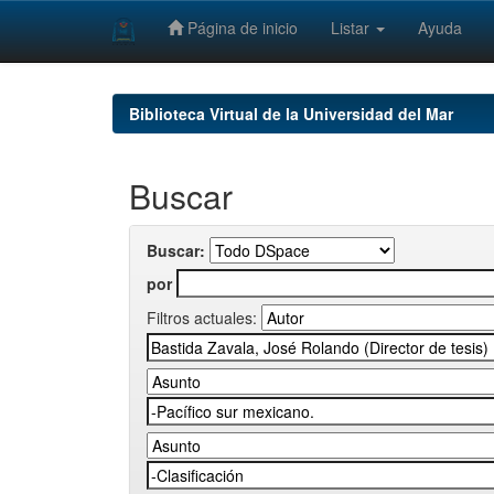
Página de inicio
Listar
Ayuda
Skip
navigation
Biblioteca Virtual de la Universidad del Mar
Buscar
Buscar:
por
Filtros actuales: