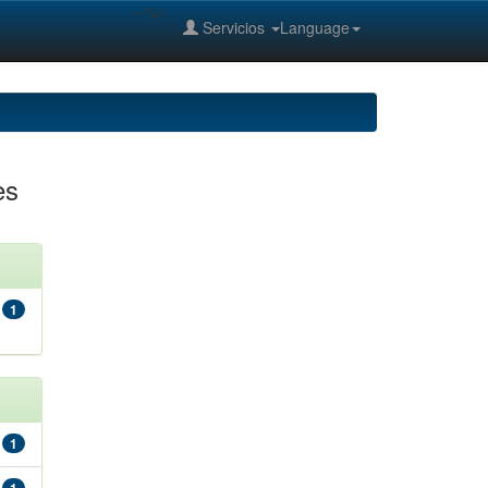
--%>
Servicios
Language
es
1
1