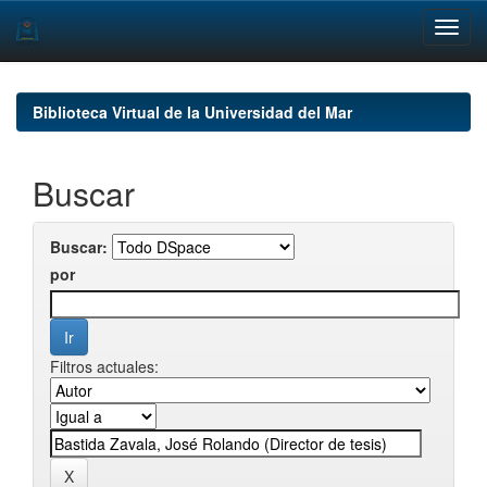
Skip
navigation
Biblioteca Virtual de la Universidad del Mar
Buscar
Buscar:
por
Filtros actuales: