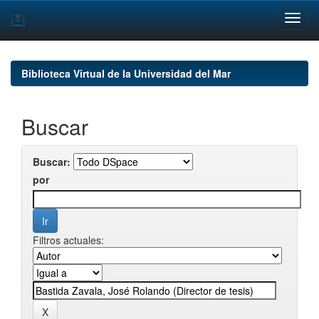
Skip
navigation
Biblioteca Virtual de la Universidad del Mar
Buscar
Buscar:
por
Filtros actuales: