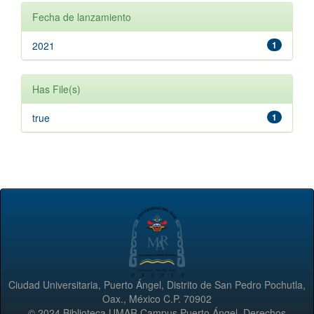
Fecha de lanzamiento
2021
1
Has File(s)
true
1
Ciudad Universitaria, Puerto Ángel, Distrito de San Pedro Pochutla,
Oax., México C.P. 70902
© 2024 Biblioteca UMAR Campus Puerto Ángel. Derechos