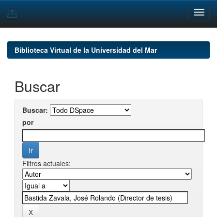
Skip
navigation
Biblioteca Virtual de la Universidad del Mar
Buscar
Buscar:
por
Filtros actuales: