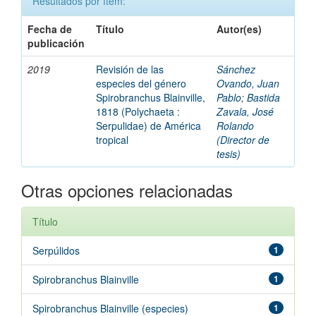
Resultados por ítem:
Fecha de
Título
Autor(es)
publicación
2019
Revisión de las
Sánchez
especies del género
Ovando, Juan
Spirobranchus Blainville,
Pablo
;
Bastida
1818 (Polychaeta :
Zavala, José
Serpulidae) de América
Rolando
tropical
(Director de
tesis)
Otras opciones relacionadas
Título
Serpúlidos
1
Spirobranchus Blainville
1
Spirobranchus Blainville (especies)
1