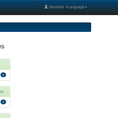
--%>
Servicios
Language
es
1
to
1