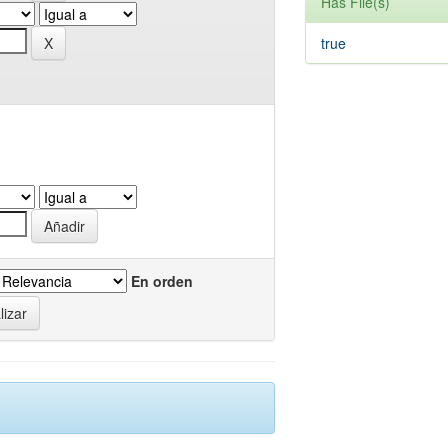
Has File(s)
true
En orden