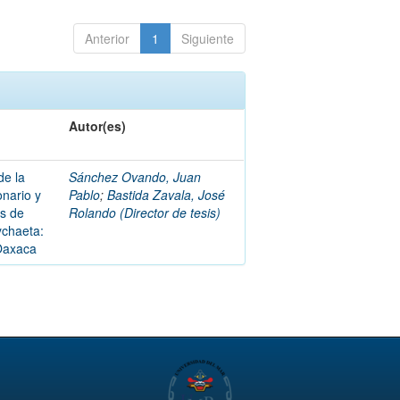
Anterior
1
Siguiente
Autor(es)
de la
Sánchez Ovando, Juan
onario y
Pablo
;
Bastida Zavala, José
es de
Rolando (Director de tesis)
ychaeta:
 Oaxaca