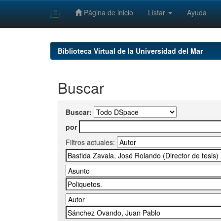
Página de inicio
Listar
Ayuda
Skip
navigation
Biblioteca Virtual de la Universidad del Mar
Buscar
Buscar:
por
Filtros actuales: