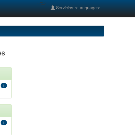
--%>
Servicios
Language
es
1
1