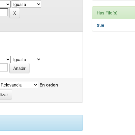
Has File(s)
true
En orden