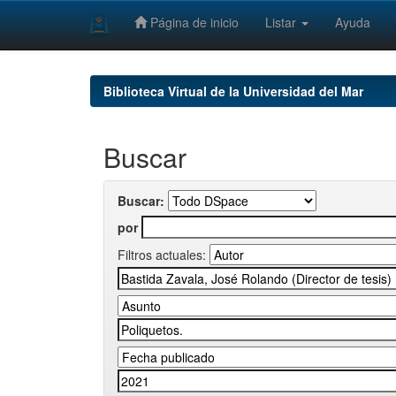
Página de inicio
Listar
Ayuda
Skip
navigation
Biblioteca Virtual de la Universidad del Mar
Buscar
Buscar:
por
Filtros actuales: