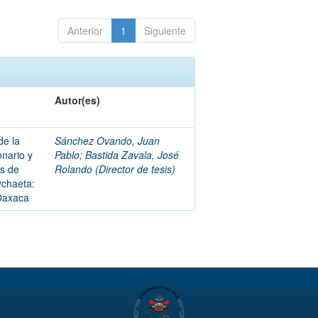
Anterior
1
Siguiente
Autor(es)
de la
Sánchez Ovando, Juan
onario y
Pablo
;
Bastida Zavala, José
es de
Rolando (Director de tesis)
ychaeta:
 Oaxaca