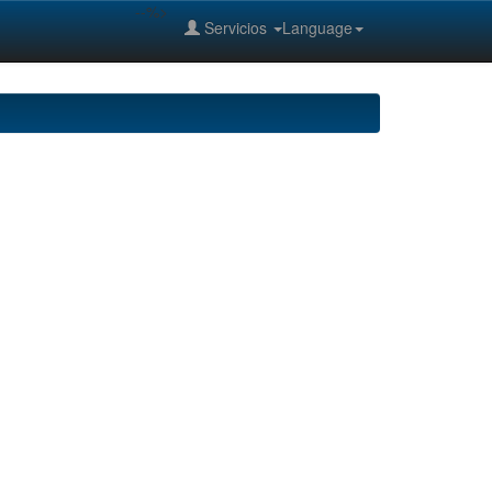
--%>
Servicios
Language