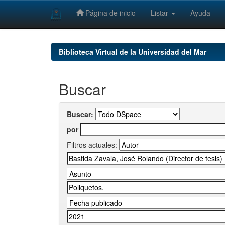
Página de inicio
Listar
Ayuda
Skip
navigation
Biblioteca Virtual de la Universidad del Mar
Buscar
Buscar:
por
Filtros actuales: