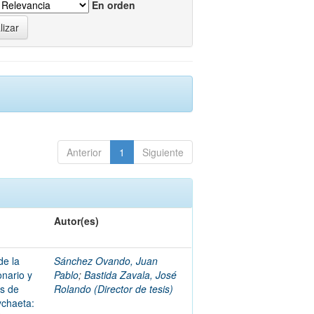
En orden
Anterior
1
Siguiente
Autor(es)
de la
Sánchez Ovando, Juan
onario y
Pablo
;
Bastida Zavala, José
es de
Rolando (Director de tesis)
ychaeta: