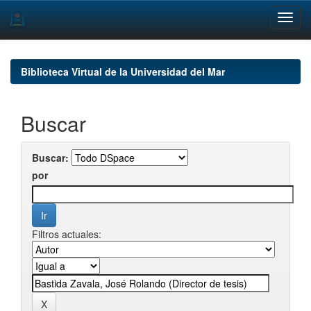
Skip
navigation
Biblioteca Virtual de la Universidad del Mar
Buscar
Buscar:
por
Filtros actuales: