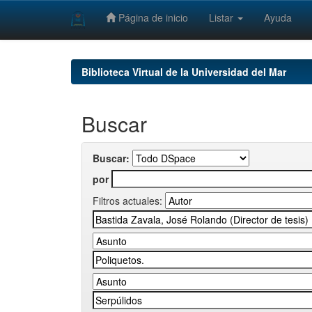
Página de inicio
Listar
Ayuda
Skip
navigation
Biblioteca Virtual de la Universidad del Mar
Buscar
Buscar:
por
Filtros actuales: