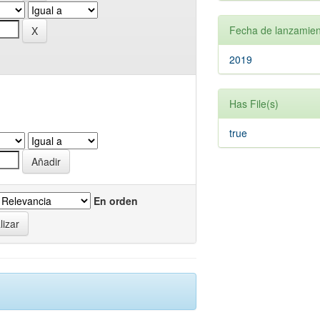
Fecha de lanzamien
2019
Has File(s)
true
En orden