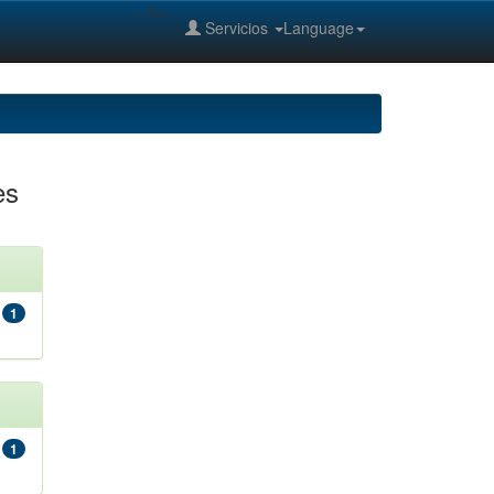
--%>
Servicios
Language
es
1
1