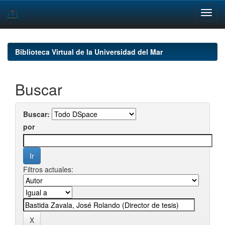
Skip
navigation
Biblioteca Virtual de la Universidad del Mar
Buscar
Buscar:
por
Filtros actuales: