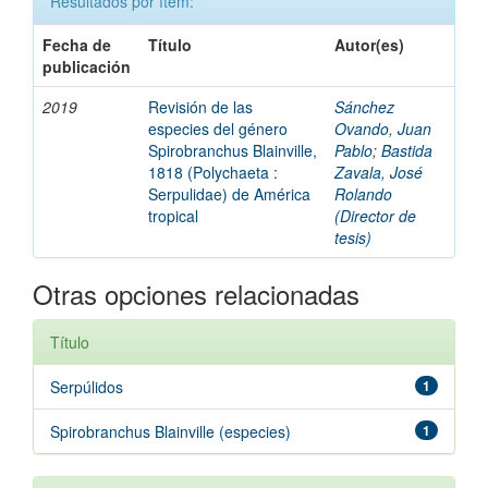
Resultados por ítem:
Fecha de
Título
Autor(es)
publicación
2019
Revisión de las
Sánchez
especies del género
Ovando, Juan
Spirobranchus Blainville,
Pablo
;
Bastida
1818 (Polychaeta :
Zavala, José
Serpulidae) de América
Rolando
tropical
(Director de
tesis)
Otras opciones relacionadas
Título
Serpúlidos
1
Spirobranchus Blainville (especies)
1