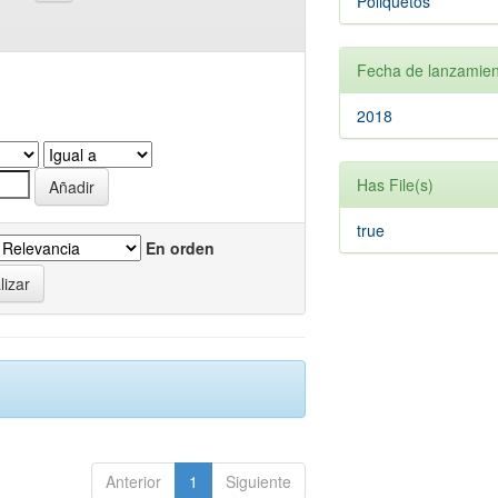
Poliquetos
Fecha de lanzamien
2018
Has File(s)
true
En orden
Anterior
1
Siguiente