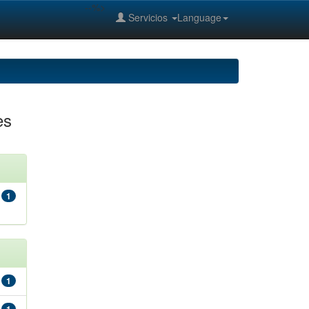
--%>
Servicios
Language
es
1
1