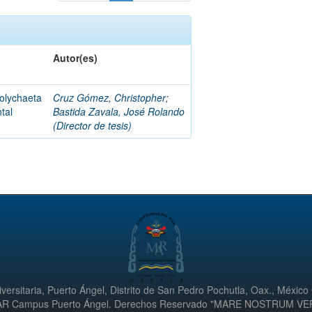
Autor(es)
Polychaeta
Cruz Gómez, Christopher
;
ntal
Bastida Zavala, José Rolando
(Director de tesis)
versitaria, Puerto Ángel, Distrito de San Pedro Pochutla, Oax., México
UMAR Campus Puerto Ángel. Derechos Reservado "MARE NOSTRUM V