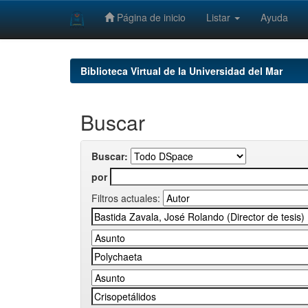
Página de inicio
Listar
Ayuda
Skip
navigation
Biblioteca Virtual de la Universidad del Mar
Buscar
Buscar:
por
Filtros actuales: