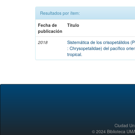
Resultados por ítem:
Fecha de
Título
publicación
2018
Sistemática de los crisopetálidos (
: Chrysopetalidae) del pacífico orie
tropical.
Ciudad Uni
© 2024 Biblioteca 